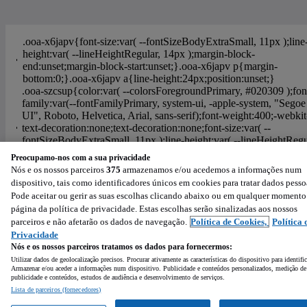
Preocupamo-nos com a sua privacidade
Nós e os nossos parceiros
375
armazenamos e/ou acedemos a informações num
Ajuda
Política de Cookies
Configurações de privacidade
dispositivo, tais como identificadores únicos em cookies para tratar dados pesso
Condições de Utilização
Política de Privacidade
Pode aceitar ou gerir as suas escolhas clicando abaixo ou em qualquer momento
página da política de privacidade. Estas escolhas serão sinalizadas aos nossos
Powered by
:
parceiros e não afetarão os dados de navegação.
Política de Cookies,
Política 
Privacidade
Nós e os nossos parceiros tratamos os dados para fornecermos:
Utilizar dados de geolocalização precisos. Procurar ativamente as características do dispositivo para identifi
Armazenar e/ou aceder a informações num dispositivo. Publicidade e conteúdos personalizados, medição de
publicidade e conteúdos, estudos de audiência e desenvolvimento de serviços.
Lista de parceiros (fornecedores)