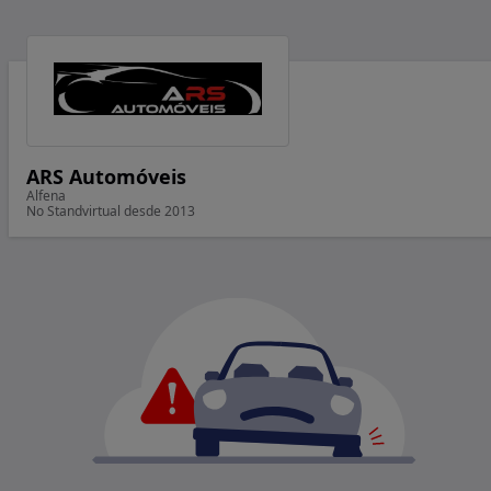
ARS Automóveis
Alfena
No Standvirtual desde 2013